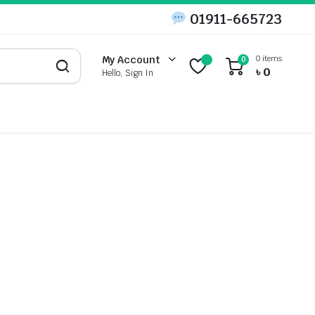
01911-665723
0 items
My Account
0
৳
0
Hello, Sign In