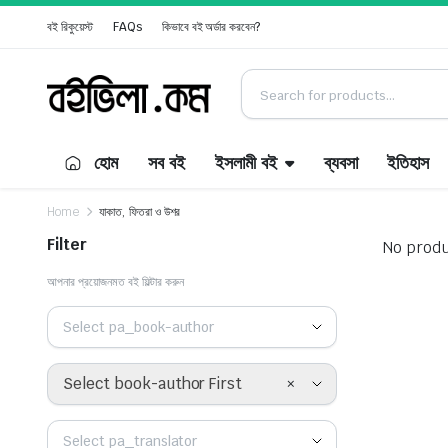
বই রিকুয়েস্ট
FAQs
কিভাবে বই অর্ডার করবেন?
হোম
সব বই
ইসলামী বই
ব্যবসা
ইতিহাস
Home
যাকাত, ফিতরা ও উশর
Filter
No produ
আপনার প্রয়োজনমত বই ফিল্টার করুন
Select pa_book-author
×
Select book-author First
Select pa_translator