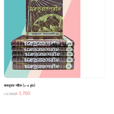
মাকতুবাত শরীফ (১-৫ খন্ড)
৳
1,700
৳
1,900