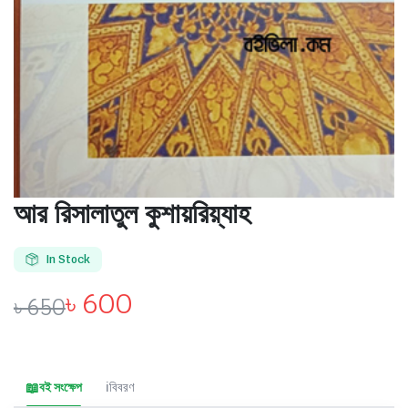
আর রিসালাতুল কুশায়রিয়্যাহ
In Stock
৳
600
৳
650
বই সংক্ষেপ
বিবরণ