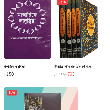
36%
মাআরিফে লাদুন্নিয়া
কিমিয়ায়ে সা’আদাত (১ম-৪র্থ খণ্ড)
৳
150
৳
735
৳
1,135
11%