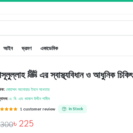
আইন
ভ্রমণ
একাডেমিক
রাসূলুল্লাহ ﷺ এর স্বাস্থ্যবিধান ও আধুনিক চিক
খক:
মোহাম্মদ আনোয়ার ইবনে আখতার
ুবাদক:
এ. বি. এম. কামাল উদ্দীন শামীম
Rated
1
1
customer review
In Stock
.00
out of
based on
৳
225
৳
300
stomer
ting