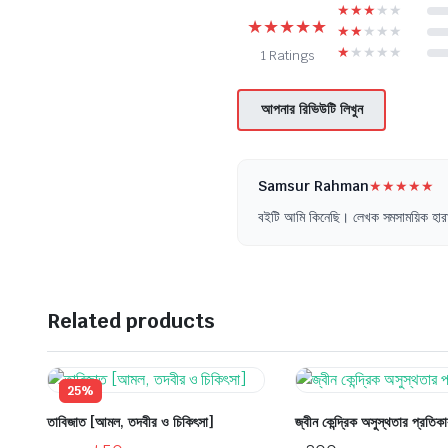
★
★
★
★
★
★
★
★
★
★
★
★
★
★
★
★
★
★
★
★
1 Ratings
আপনার রিভিউটি লিখুন
Samsur Rahman
★
★
★
★
★
বইটি আমি কিনেছি। লেখক সমসাময়িক হারাম-
Related products
25%
তাবিজাত [আমল, তদবীর ও চিকিৎসা]
জ্বীন কেন্দ্রিক অসুস্থতার প্রতিক