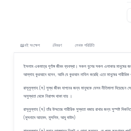
বই সংক্ষেপ
বিবরণ
লেখক পরিচিতি
ইসলাম একমাত্র পূর্ণাঙ্গ জীবন ব্যবস্থা। সকল যুগের সকল এলাকার মানুষের জন্য 
আল্লাহ কুরআনে বলেন, আমি যে কুরআন নাযিল করেছি এতে মানুষের শারীরিক ও 
রাসূলুল্লাহ (স) সুস্থ জীবন যাপনের জন্য মানুষকে যেসব নীতিমালা দিয়েছেন
অসুস্থতা থেকে নিরাপদ থাকা যায় ।
রাসূলুল্লাহ (স) তাঁর উম্মতের শারীরিক সুস্থতা বজায় রাখার জন্য সুস্পষ্ট দিক
(মুসনাদে আহমদ, মুসলিম, আবু দাউদ)
রাসূলুল্লাহ (স) মহান আল্লাহর নিকট এ দোয়া করতেন, হে পরম করুণাময় প্রতিপালক!